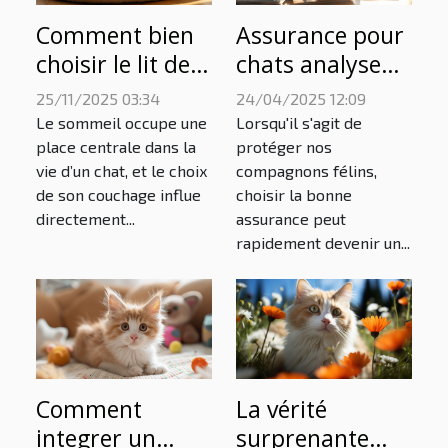
Comment bien
Assurance pour
choisir le lit de
chats analyse
votre chat pour
comparative
25/11/2025 03:34
24/04/2025 12:09
un confort
pour choisir la
Le sommeil occupe une
Lorsqu'il s'agit de
optimal ?
meilleure
place centrale dans la
protéger nos
vie d’un chat, et le choix
compagnons félins,
couverture
de son couchage influe
choisir la bonne
directement...
assurance peut
rapidement devenir un...
La vérité
Comment
surprenante
integrer un