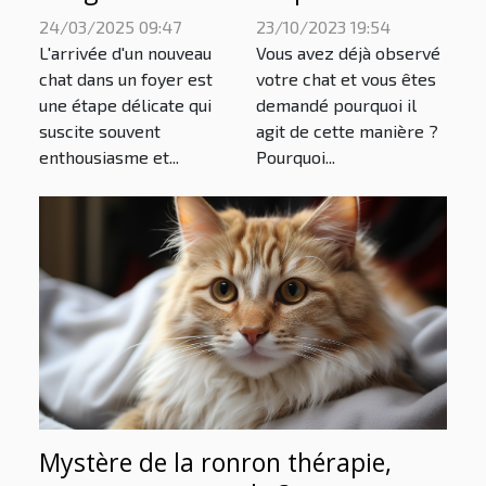
derrière le
nouveau chat
23/10/2023 19:54
24/03/2025 09:47
comportement
dans votre foyer
Vous avez déjà observé
L'arrivée d'un nouveau
de votre chat
conseils pour
votre chat et vous êtes
chat dans un foyer est
demandé pourquoi il
une étape délicate qui
une
agit de cette manière ?
suscite souvent
cohabitation
Pourquoi...
enthousiasme et...
reussie
Mystère de la ronron thérapie,