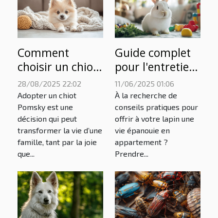
Comment
Guide complet
choisir un chiot
pour l'entretien
Pomsky adapté
des lapins en
28/08/2025 22:02
11/06/2025 01:06
à votre famille ?
appartement
Adopter un chiot
À la recherche de
Pomsky est une
conseils pratiques pour
décision qui peut
offrir à votre lapin une
transformer la vie d’une
vie épanouie en
famille, tant par la joie
appartement ?
que...
Prendre...