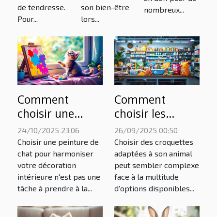
de tendresse.
son bien-être
nombreux...
Pour...
lors...
Comment
Comment
choisir une
choisir les
peinture de chat
meilleures
24/10/2025 23:06
26/09/2025 00:50
pour
croquettes pour
Choisir une peinture de
Choisir des croquettes
harmoniser
la santé
chat pour harmoniser
adaptées à son animal
votre décoration
peut sembler complexe
votre décoration
spécifique de
intérieure n'est pas une
face à la multitude
intérieure ?
votre animal ?
tâche à prendre à la...
d’options disponibles...