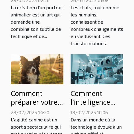
28/03/2025 02:20
26/03/2025 01:08
unique : étapes
signes de
La création d'un portrait
Les chats, tout comme
et conseils
vieillesse et les
animalier est un art qui
les humains,
demande une
connaissent de
changements
combinaison subtile de
nombreux changements
de
technique et de...
en vieillissant. Ces
comportement
transformations...
chez votre félin
senior
Comment
Comment
préparer votre
l'intelligence
border collie
artificielle
28/02/2025 14:20
18/02/2025 10:06
pour les
transforme les
L'agilité canine est un
Dans un monde où la
compétitions
soins
sport spectaculaire qui
technologie évolue à un
met en valeur la vitesse,
rythme effréné,