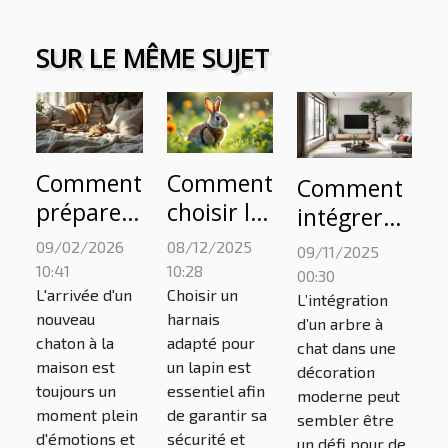
SUR LE MÊME SUJET
Comment
Comment
Comment
préparer
choisir le
intégrer
votre
bon
un arbre à
09/02/2026
08/12/2025
09/11/2025
maison
harnais
chat dans
10:41
10:28
00:30
pour
pour
L'arrivée d'un
Choisir un
une
L’intégration
nouveau
harnais
l'arrivée
votre
d’un arbre à
décoration
chaton à la
adapté pour
chat dans une
d'un
lapin ?
moderne ?
maison est
un lapin est
décoration
nouveau
toujours un
essentiel afin
moderne peut
chaton ?
moment plein
de garantir sa
sembler être
d'émotions et
sécurité et
un défi pour de