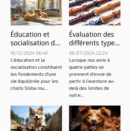
Éducation et
Évaluation des
socialisation des
différents types
chiots Shiba Inu
de colliers anti-
18/12/2024 06:40
08/07/2024 22:24
dès leur
fugue
L'éducation et la
Lorsque nos amis à
naissance
socialisation constituent
quatre pattes se
les fondements d'une
prennent d'envie de
vie équilibrée pour les
partir à l'aventure au-
chiots Shiba Inu....
delà des limites de
notre...