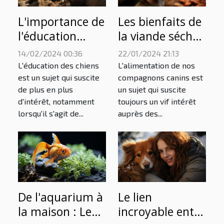
L'importance de
Les bienfaits de
l'éducation
la viande séchée
précoce pour les
de porc comme
14/02/2024 00:36
22/01/2024 21:13
chiots Pomsky
récompense
L'éducation des chiens
L'alimentation de nos
naturelle pour
est un sujet qui suscite
compagnons canins est
de plus en plus
un sujet qui suscite
les chiens
d'intérêt, notamment
toujours un vif intérêt
lorsqu'il s'agit de...
auprès des...
De l'aquarium à
Le lien
la maison : Le
incroyable entre