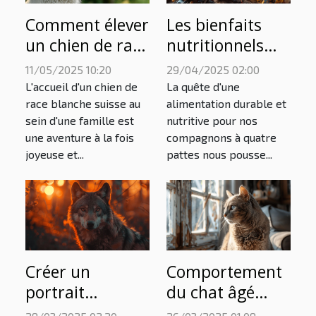
Comment élever
Les bienfaits
un chien de race
nutritionnels
blanche suisse
des insectes
11/05/2025 10:20
29/04/2025 02:00
pour une
séchés pour
L'accueil d'un chien de
La quête d'une
famille
animaux
race blanche suisse au
alimentation durable et
sein d'une famille est
nutritive pour nos
domestiques
une aventure à la fois
compagnons à quatre
joyeuse et...
pattes nous pousse...
Créer un
Comportement
portrait
du chat âgé
animalier
décodez les