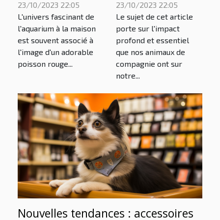
bien-être des
nos animaux de
23/10/2023 22:05
23/10/2023 22:05
poissons rouges
compagnie et
L'univers fascinant de
Le sujet de cet article
notre bien-être
l'aquarium à la maison
porte sur l'impact
est souvent associé à
profond et essentiel
l'image d'un adorable
que nos animaux de
poisson rouge...
compagnie ont sur
notre...
Nouvelles tendances : accessoires