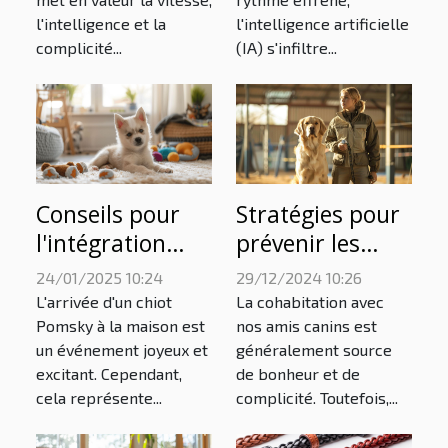
d'agilité ?
vétérinaires
l'intelligence et la
l'intelligence artificielle
complicité...
(IA) s'infiltre...
Conseils pour
Stratégies pour
l'intégration
prévenir les
réussie d'un
comportements
24/01/2025 10:24
29/12/2024 10:26
chiot Pomsky
destructeurs
L'arrivée d'un chiot
La cohabitation avec
dans votre foyer
chez les chiens
Pomsky à la maison est
nos amis canins est
un événement joyeux et
généralement source
excitant. Cependant,
de bonheur et de
cela représente...
complicité. Toutefois,...