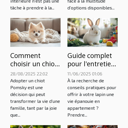
intérieure n'est pas une
face à la multitude
intérieure ?
votre animal ?
tâche à prendre à la...
d’options disponibles...
Comment
Guide complet
choisir un chiot
pour l'entretien
Pomsky adapté
des lapins en
28/08/2025 22:02
11/06/2025 01:06
à votre famille ?
appartement
Adopter un chiot
À la recherche de
Pomsky est une
conseils pratiques pour
décision qui peut
offrir à votre lapin une
transformer la vie d’une
vie épanouie en
famille, tant par la joie
appartement ?
que...
Prendre...