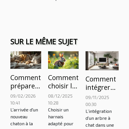
SUR LE MÊME SUJET
Comment
Comment
Comment
préparer
choisir le
intégrer
votre
bon
un arbre à
09/02/2026
08/12/2025
09/11/2025
maison
harnais
chat dans
10:41
10:28
00:30
pour
pour
L'arrivée d'un
Choisir un
une
L’intégration
nouveau
harnais
l'arrivée
votre
d’un arbre à
décoration
chaton à la
adapté pour
chat dans une
d'un
lapin ?
moderne ?