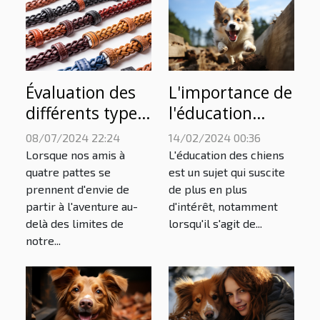
L'importance de
Évaluation des
l'éducation
différents types
précoce pour les
de colliers anti-
14/02/2024 00:36
08/07/2024 22:24
chiots Pomsky
fugue
L'éducation des chiens
Lorsque nos amis à
est un sujet qui suscite
quatre pattes se
de plus en plus
prennent d'envie de
d'intérêt, notamment
partir à l'aventure au-
lorsqu'il s'agit de...
delà des limites de
notre...