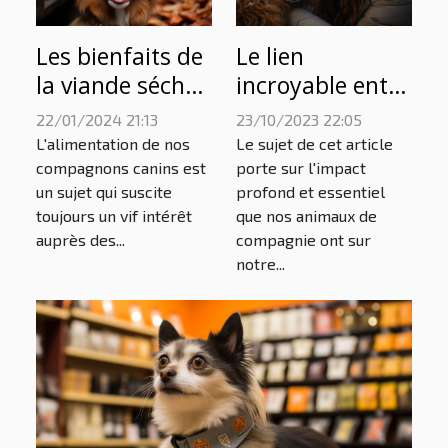
Les bienfaits de
Le lien
la viande séchée
incroyable entre
de porc comme
nos animaux de
22/01/2024 21:13
23/10/2023 22:05
récompense
compagnie et
L'alimentation de nos
Le sujet de cet article
naturelle pour
notre bien-être
compagnons canins est
porte sur l'impact
un sujet qui suscite
profond et essentiel
les chiens
toujours un vif intérêt
que nos animaux de
auprès des...
compagnie ont sur
notre...