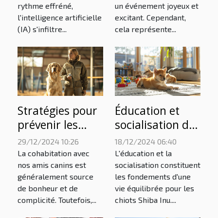
rythme effréné,
un événement joyeux et
vétérinaires
l'intelligence artificielle
excitant. Cependant,
(IA) s'infiltre...
cela représente...
Stratégies pour
Éducation et
prévenir les
socialisation des
comportements
chiots Shiba Inu
29/12/2024 10:26
18/12/2024 06:40
destructeurs
dès leur
La cohabitation avec
L'éducation et la
chez les chiens
naissance
nos amis canins est
socialisation constituent
généralement source
les fondements d'une
de bonheur et de
vie équilibrée pour les
complicité. Toutefois,...
chiots Shiba Inu....