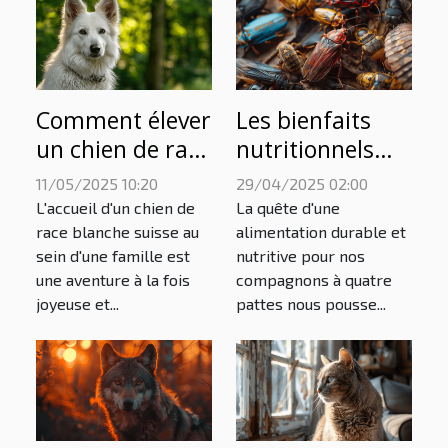
Comment élever
Les bienfaits
un chien de race
nutritionnels
blanche suisse
des insectes
11/05/2025 10:20
29/04/2025 02:00
pour une
séchés pour
L'accueil d'un chien de
La quête d'une
famille
animaux
race blanche suisse au
alimentation durable et
sein d'une famille est
nutritive pour nos
domestiques
une aventure à la fois
compagnons à quatre
joyeuse et...
pattes nous pousse...