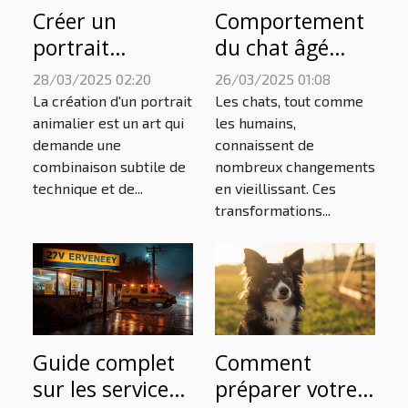
Créer un
Comportement
portrait
du chat âgé
animalier
décodez les
28/03/2025 02:20
26/03/2025 01:08
unique : étapes
signes de
La création d'un portrait
Les chats, tout comme
et conseils
vieillesse et les
animalier est un art qui
les humains,
demande une
connaissent de
changements
combinaison subtile de
nombreux changements
de
technique et de...
en vieillissant. Ces
comportement
transformations...
chez votre félin
senior
Guide complet
Comment
sur les services
préparer votre