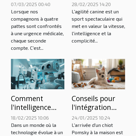
d'urgences pour
border collie
07/03/2025 00:40
28/02/2025 14:20
animaux
pour les
Lorsque nos
L'agilité canine est un
disponibles
compétitions
compagnons à quatre
sport spectaculaire qui
pattes sont confrontés
met en valeur la vitesse,
24h/24
d'agilité ?
à une urgence médicale,
l'intelligence et la
chaque seconde
complicité...
compte. C'est...
Comment
Conseils pour
l'intelligence
l'intégration
artificielle
réussie d'un
18/02/2025 10:06
24/01/2025 10:24
transforme les
chiot Pomsky
Dans un monde où la
L'arrivée d'un chiot
soins
dans votre foyer
technologie évolue à un
Pomsky à la maison est