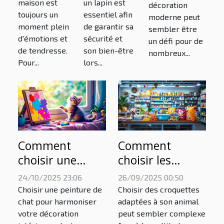
maison est
un lapin est
décoration
nouveau
toujours un
essentiel afin
moderne peut
chaton ?
moment plein
de garantir sa
sembler être
d'émotions et
sécurité et
un défi pour de
de tendresse.
son bien-être
nombreux...
Pour...
lors...
Comment
Comment
choisir une
choisir les
peinture de chat
meilleures
24/10/2025 23:06
26/09/2025 00:50
pour
croquettes pour
Choisir une peinture de
Choisir des croquettes
harmoniser
la santé
chat pour harmoniser
adaptées à son animal
votre décoration
peut sembler complexe
votre décoration
spécifique de