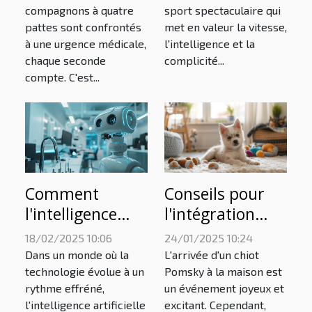
disponibles
compétitions
compagnons à quatre
sport spectaculaire qui
pattes sont confrontés
met en valeur la vitesse,
24h/24
d'agilité ?
à une urgence médicale,
l'intelligence et la
chaque seconde
complicité...
compte. C'est...
Comment
Conseils pour
l'intelligence
l'intégration
artificielle
réussie d'un
18/02/2025 10:06
24/01/2025 10:24
transforme les
chiot Pomsky
Dans un monde où la
L'arrivée d'un chiot
soins
dans votre foyer
technologie évolue à un
Pomsky à la maison est
rythme effréné,
un événement joyeux et
vétérinaires
l'intelligence artificielle
excitant. Cependant,