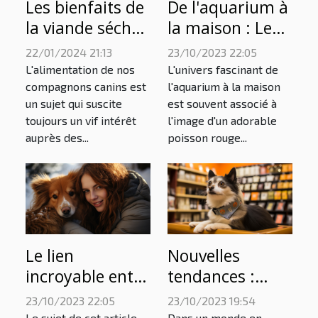
Les bienfaits de
De l'aquarium à
la viande séchée
la maison : Le
de porc comme
bien-être des
22/01/2024 21:13
23/10/2023 22:05
récompense
poissons rouges
L'alimentation de nos
L'univers fascinant de
naturelle pour
compagnons canins est
l'aquarium à la maison
un sujet qui suscite
est souvent associé à
les chiens
toujours un vif intérêt
l'image d'un adorable
auprès des...
poisson rouge...
Le lien
Nouvelles
incroyable entre
tendances :
nos animaux de
accessoires
23/10/2023 22:05
23/10/2023 19:54
compagnie et
innovants pour
Le sujet de cet article
Dans un monde en