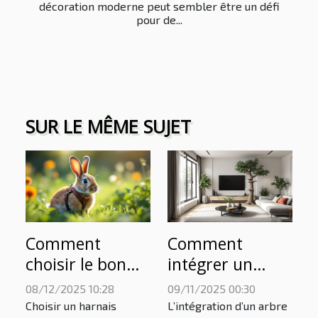
décoration moderne peut sembler être un défi
pour de...
SUR LE MÊME SUJET
Comment
Comment
choisir le bon
intégrer un
harnais pour
arbre à chat
08/12/2025 10:28
09/11/2025 00:30
votre lapin ?
dans une
Choisir un harnais
L’intégration d’un arbre