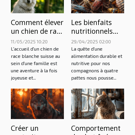
Comment élever
Les bienfaits
un chien de race
nutritionnels
blanche suisse
des insectes
11/05/2025 10:20
29/04/2025 02:00
pour une
séchés pour
L'accueil d'un chien de
La quête d'une
famille
animaux
race blanche suisse au
alimentation durable et
sein d'une famille est
nutritive pour nos
domestiques
une aventure à la fois
compagnons à quatre
joyeuse et...
pattes nous pousse...
Créer un
Comportement