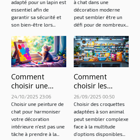
décoration
adapté pour un lapin est
à chat dans une
essentiel afin de
décoration moderne
moderne ?
garantir sa sécurité et
peut sembler être un
son bien-être lors...
défi pour de nombreux...
Comment
Comment
choisir une
choisir les
peinture de chat
meilleures
24/10/2025 23:06
26/09/2025 00:50
pour
croquettes pour
Choisir une peinture de
Choisir des croquettes
harmoniser
la santé
chat pour harmoniser
adaptées à son animal
votre décoration
peut sembler complexe
votre décoration
spécifique de
intérieure n'est pas une
face à la multitude
intérieure ?
votre animal ?
tâche à prendre à la...
d’options disponibles...