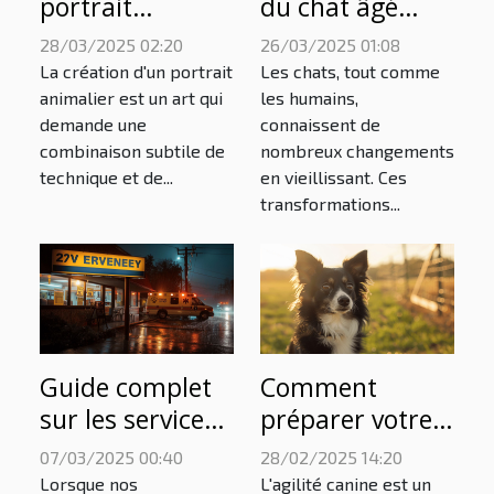
portrait
du chat âgé
animalier
décodez les
28/03/2025 02:20
26/03/2025 01:08
unique : étapes
signes de
La création d'un portrait
Les chats, tout comme
et conseils
vieillesse et les
animalier est un art qui
les humains,
demande une
connaissent de
changements
combinaison subtile de
nombreux changements
de
technique et de...
en vieillissant. Ces
comportement
transformations...
chez votre félin
senior
Guide complet
Comment
sur les services
préparer votre
d'urgences pour
border collie
07/03/2025 00:40
28/02/2025 14:20
animaux
pour les
Lorsque nos
L'agilité canine est un