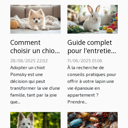
Comment
Guide complet
choisir un chiot
pour l'entretien
Pomsky adapté
des lapins en
28/08/2025 22:02
11/06/2025 01:06
à votre famille ?
appartement
Adopter un chiot
À la recherche de
Pomsky est une
conseils pratiques pour
décision qui peut
offrir à votre lapin une
transformer la vie d’une
vie épanouie en
famille, tant par la joie
appartement ?
que...
Prendre...