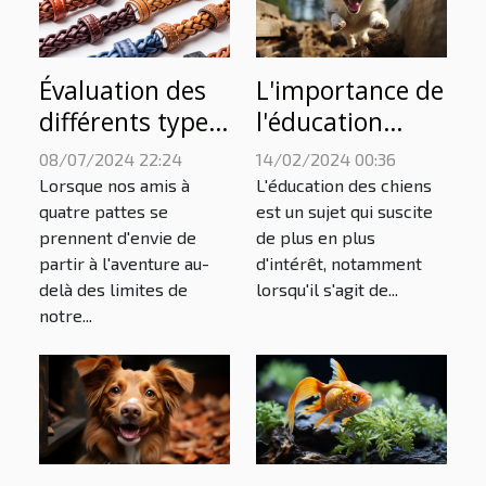
L'importance de
Évaluation des
l'éducation
différents types
précoce pour les
de colliers anti-
14/02/2024 00:36
08/07/2024 22:24
chiots Pomsky
fugue
L'éducation des chiens
Lorsque nos amis à
est un sujet qui suscite
quatre pattes se
de plus en plus
prennent d'envie de
d'intérêt, notamment
partir à l'aventure au-
lorsqu'il s'agit de...
delà des limites de
notre...