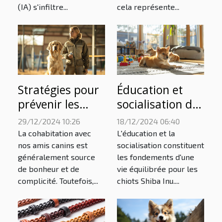
(IA) s'infiltre...
cela représente...
Stratégies pour
Éducation et
prévenir les
socialisation des
comportements
chiots Shiba Inu
29/12/2024 10:26
18/12/2024 06:40
destructeurs
dès leur
La cohabitation avec
L'éducation et la
chez les chiens
naissance
nos amis canins est
socialisation constituent
généralement source
les fondements d'une
de bonheur et de
vie équilibrée pour les
complicité. Toutefois,...
chiots Shiba Inu....